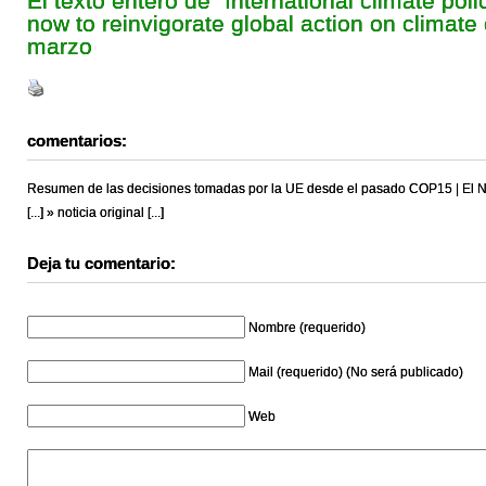
El texto entero de "International climate po
now to reinvigorate global action on climate
marzo
comentarios:
Resumen de las decisiones tomadas por la UE desde el pasado COP15 | El No
[...] » noticia original [...]
Deja tu comentario:
Nombre (requerido)
Mail (requerido) (No será publicado)
Web